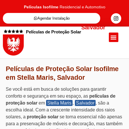
Películas Isofilme
Residencial e Automotivo
Agendar Instalação
Salvador
Películas de Proteção Solar
Quem Somos
Películas de Proteçã
Fale Conosc
Películas de Proteção Solar Isofilme
em Stella Maris, Salvador
Se você está em busca de soluções para garantir
conforto e segurança em seu espaço, as
películas de
proteção solar
em
Stella Maris
,
Salvador
, são a
escolha ideal. Com a crescente intensidade dos raios
solares, a
proteção solar
se torna essencial não apenas
para a preservação de móveis e decoração, mas também