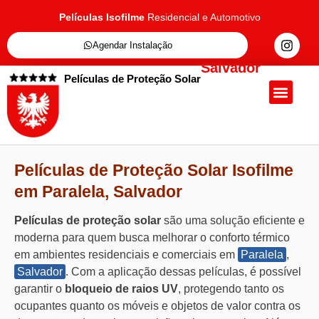
Películas Isofilme
Residencial e Automotivo
Agendar Instalação
Salvador
Películas de Proteção Solar
Quem Somos
Películas de Proteçã
Fale Conosc
Películas de Proteção Solar Isofilme
em Paralela, Salvador
Películas de proteção solar
são uma solução eficiente e
moderna para quem busca melhorar o conforto térmico
em ambientes residenciais e comerciais em
Paralela
,
Salvador
. Com a aplicação dessas películas, é possível
garantir o
bloqueio de raios UV
, protegendo tanto os
ocupantes quanto os móveis e objetos de valor contra os