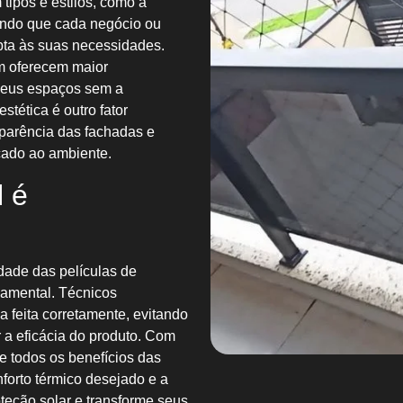
tipos e estilos, como a
tindo que cada negócio ou
pta às suas necessidades.
ém oferecem maior
 seus espaços sem a
stética é outro fator
aparência das fachadas e
icado ao ambiente.
l é
dade das películas de
amental. Técnicos
 feita corretamente, evitando
a eficácia do produto. Com
e todos os benefícios das
nforto térmico desejado e a
oteção solar e transforme seus