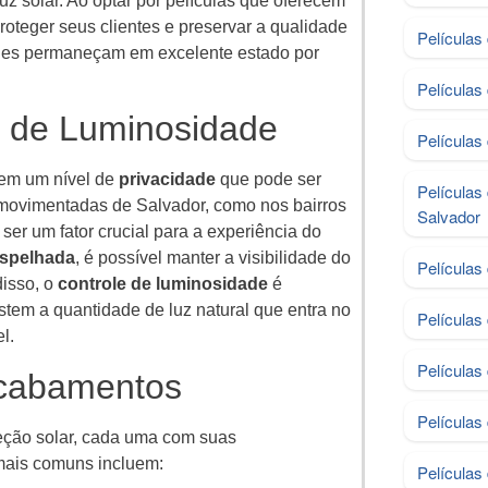
uz solar. Ao optar por películas que oferecem
oteger seus clientes e preservar a qualidade
Películas
eles permaneçam em excelente estado por
Películas
e de Luminosidade
Películas
cem um nível de
privacidade
que pode ser
Películas
s movimentadas de Salvador, como nos bairros
Salvador
 ser um fator crucial para a experiência do
spelhada
, é possível manter a visibilidade do
Películas
disso, o
controle de luminosidade
é
ustem a quantidade de luz natural que entra no
Películas
l.
Películas
Acabamentos
Películas
teção solar, cada uma com suas
 mais comuns incluem:
Películas