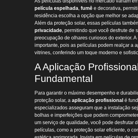
As películas disponíveis no mercado variam em 
película espelhada
,
fumê
e decorativa, permi
residência escolha a opção que melhor se ada
Além da proteção solar, essas películas tamb
privacidade
, permitindo que você desfrute de
preocupação de olhares curiosos do exterior. A e
importante, pois as películas podem realçar a 
vitrines, conferindo um toque moderno e sofist
A Aplicação Profissiona
Fundamental
Para garantir o máximo desempenho e durabili
proteção solar, a
aplicação profissional
é fund
especializados asseguram que a instalação seja
bolhas e imperfeições que podem comprometer 
um serviço de qualidade, você pode desfrutar d
películas, como a proteção solar eficiente, o co
estética aprimorada. Invista em películas de pr