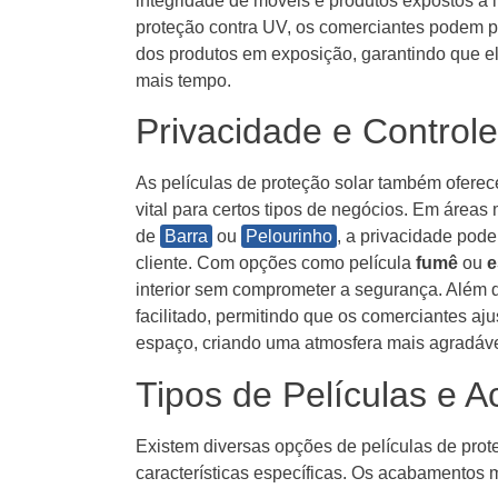
integridade de móveis e produtos expostos à l
proteção contra UV, os comerciantes podem pr
dos produtos em exposição, garantindo que 
mais tempo.
Privacidade e Control
As películas de proteção solar também ofere
vital para certos tipos de negócios. Em área
de
Barra
ou
Pelourinho
, a privacidade pode
cliente. Com opções como película
fumê
ou
e
interior sem comprometer a segurança. Além 
facilitado, permitindo que os comerciantes aj
espaço, criando uma atmosfera mais agradáve
Tipos de Películas e 
Existem diversas opções de películas de pro
características específicas. Os acabamentos