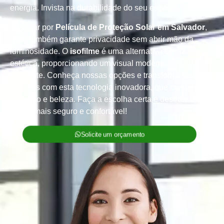
energia. Invista na durabilidade do seu espaço!
Ao optar por
Película de Proteção Solar em Salvador
,
você também garante privacidade sem abrir mão da
luminosidade. O
isofilme
é uma alternativa eficaz e
estética, proporcionando um visual moderno ao seu
ambiente. Conheça nossas opções e transforme seus
espaços com esta tecnologia inovadora, que combina
proteção e beleza. Faça a escolha certa e desfrute de
um lar mais seguro e confortável!
Solicite um orçamento