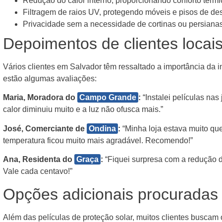
Redução do calor interno, proporcionando conforto térmi
Filtragem de raios UV, protegendo móveis e pisos de d
Privacidade sem a necessidade de cortinas ou persiana
Depoimentos de clientes locai
Vários clientes em Salvador têm ressaltado a importância da in
estão algumas avaliações:
Maria, Moradora do
Campo Grande
:
“Instalei películas nas
calor diminuiu muito e a luz não ofusca mais.”
José, Comerciante de
Ondina
:
“Minha loja estava muito que
temperatura ficou muito mais agradável. Recomendo!”
Ana, Residenta do
Graça
:
“Fiquei surpresa com a redução d
Vale cada centavo!”
Opções adicionais procuradas 
Além das películas de proteção solar, muitos clientes buscam