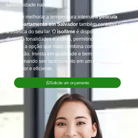
luminosidade natural.
Além de melhorar a temperatura interna, a
película
para apartamento em Salvador
também contribui para
a estética do seu lar. O
isofilme
é disponível em
diversas tonalidades e estilos, permitindo que você
escolha a opção que mais combina com a sua
decoração. Invista em qualidade e bem-estar,
transformando seu apartamento em um espaço mais
acolhedor e eficiente.
Solicite um orçamento