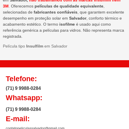
em
Salvador,
não trabalhamos com as marcas Insulfilm nem
3M
. Oferecemos
películas de qualidade equivalente
,
selecionadas de
fabricantes confiáveis
, que garantem excelente
desempenho em proteção solar em
Salvador
, conforto térmico e
acabamento estético. O termo
isofilme
é usado aqui como
referência genérica a películas para vidros. Não representa marca
registrada.
Película tipo
Insulfilm
em Salvador
Telefone:
(71) 9 9988-0284
Whatsapp:
(71) 9 9988-0284
E-mail:
contatopeliculassalvador@gmail.com