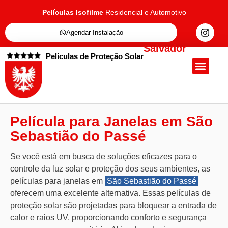
Películas Isofilme
Residencial e Automotivo
Agendar Instalação
Salvador
Películas de Proteção Solar
Quem Somos
Películas de Proteçã
Fale Conosc
Película para Janelas em São
Sebastião do Passé
Se você está em busca de soluções eficazes para o
controle da luz solar e proteção dos seus ambientes, as
películas para janelas em
São Sebastião do Passé
oferecem uma excelente alternativa. Essas películas de
proteção solar são projetadas para bloquear a entrada de
calor e raios UV, proporcionando conforto e segurança