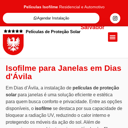
Películas Isofilme
Residencial e Automotivo
Agendar Instalação
Salvador
Películas de Proteção Solar
Quem Somos
Películas de Proteçã
Fale Conosc
Isofilme para Janelas em Dias
d'Ávila
Em Dias d’Ávila, a instalação de
películas de proteção
solar
para janelas é uma solução eficiente e estética
para quem busca conforto e privacidade. Entre as opções
disponíveis, o
isofilme
se destaca por sua capacidade de
bloquear a radiação UV, reduzindo o calor interno e
protegendo os móveis da ação do sol. Além de